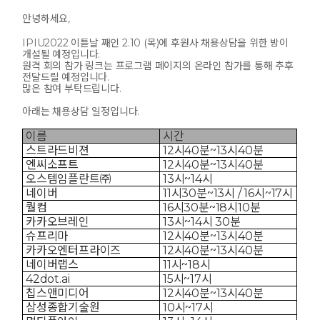
안녕하세요,
IPIU2022 이튿날 째인 2.10 (목)에 후원사 채용상담을 위한 방이
개설될 예정입니다.
원격 회의 참가 링크는 프로그램 페이지의 온라인 참가를 통해 추후
전달드릴 예정입니다.
많은 참여 부탁드립니다.
아래는 채용상담 일정입니다.
이름
시간
스트라드비젼
12시40분~13시40분
엔씨소프트
12시40분~13시40분
오스템임플란트㈜
13시~14시
네이버
11시30분~13시 / 16시~17시
퀄컴
16시30분~18시10분
카카오브레인
13시~14시 30분
슈프리마
12시40분~13시40분
카카오엔터프라이즈
12시40분~13시40분
네이버랩스
11시~18시
42dot.ai
15시~17시
칩스앤미디어
12시40분~13시40분
삼성종합기술원
10시~17시